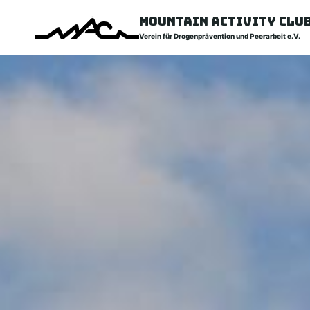
Mountain Activity Clu
Verein für Drogenprävention und Peerarbeit e.V.