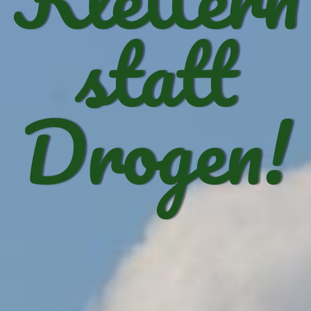
statt
Drogen!